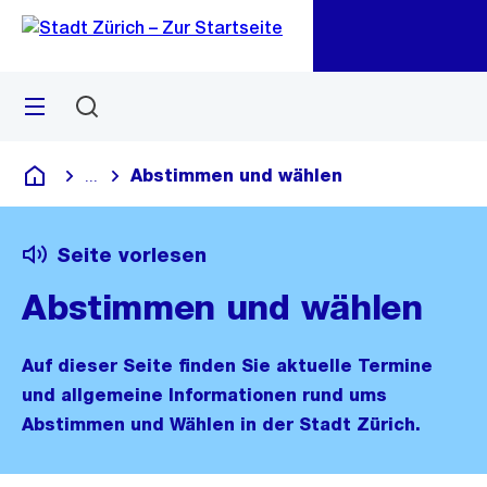
Zu
Zu
Sprunglink
Navigation
Menü
Suchen
M
öf
Abstimmen und wählen
...
Blende alle Breadcrumbs ein
Deutsch
Seite vorlesen
Abstimmen und wählen
Auf dieser Seite finden Sie aktuelle Termine
und allgemeine Informationen rund ums
Abstimmen und Wählen in der Stadt Zürich.