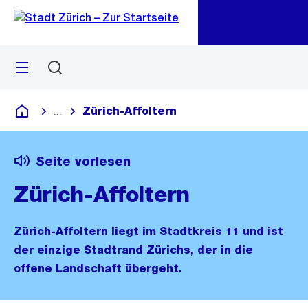
Zu
Zu
Sprunglink
Navigation
Menü
Suchen
M
öf
Zürich-Affoltern
...
Blende alle Breadcrumbs ein
Deutsch
Seite vorlesen
Zürich-Affoltern
Zürich-Affoltern liegt im Stadtkreis 11 und ist
der einzige Stadtrand Zürichs, der in die
offene Landschaft übergeht.