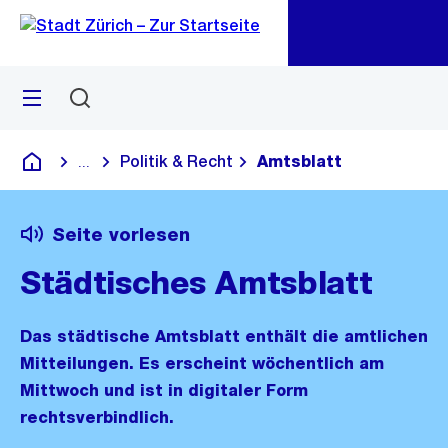
Zu
Zu
Sprunglink
Navigation
Menü
Suchen
M
öf
Politik & Recht
Amtsblatt
...
Blende alle Breadcrumbs ein
Deutsch
Seite vorlesen
Städtisches Amtsblatt
Das städtische Amtsblatt enthält die amtlichen
Mitteilungen. Es erscheint wöchentlich am
Mittwoch und ist in digitaler Form
rechtsverbindlich.