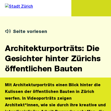
Zu
Zu
Sprunglink
Navigation
Seite vorlesen
Architekturporträts: Die
Gesichter hinter Zürichs
öffentlichen Bauten
Mit Architekturporträts einen Blick hinter die
Kulissen der öffentlichen Bauten in Zürich
werfen. In Videoporträts zeigen
Architekt*innen, wie sie durch ihre kreative und