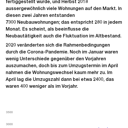
fertiggestellt wurde, und Herbst 2018
aussergewöhnlich viele Wohnungen auf den Markt. In
diesen zwei Jahren entstanden
7300 Neubauwohnungen; das entspricht 280 in jedem
Monat. Es scheint, als beeinflusse die
Neubautätigkeit auch die Fluktuation im Altbestand.
2020 veränderten sich die Rahmenbedingungen
durch die Corona-Pandemie. Noch im Januar waren
wenig Unterschiede gegenüber den Vorjahren
auszumachen, doch bis zum Umzugstermin im April
nahmen die Wohnungswechsel kaum mehr zu. Im
April lag die Umzugszahl dann bei etwa 2400, das
waren 400 weniger als im Vorjahr.
3500
3500
3500
3500
3000
3000
3000
3000