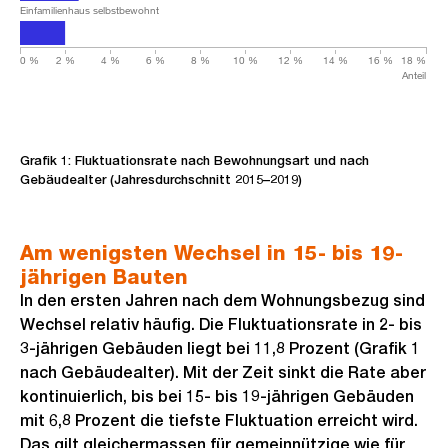
Einfamilienhaus selbstbewohnt
0 %
2 %
4 %
6 %
8 %
10 %
12 %
14 %
16 %
18 %
Anteil
Grafik 1: Fluktuationsrate nach Bewohnungsart und nach
Gebäudealter (Jahresdurchschnitt 2015–2019)
Am wenigsten Wechsel in 15- bis 19-
jährigen Bauten
In den ersten Jahren nach dem Wohnungsbezug sind
Wechsel relativ häufig. Die Fluktuationsrate in 2- bis
3-jährigen Gebäuden liegt bei 11,8 Prozent (Grafik 1
nach Gebäudealter). Mit der Zeit sinkt die Rate aber
kontinuierlich, bis bei 15- bis 19-jährigen Gebäuden
mit 6,8 Prozent die tiefste Fluktuation erreicht wird.
Das gilt gleichermassen für gemeinnützige wie für