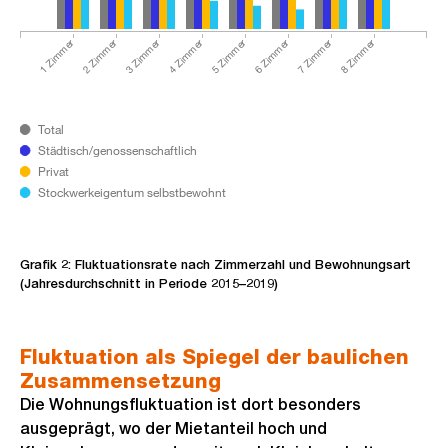
1 Zimmer
2 Zimmer
3 Zimmer
4 Zimmer
5 Zimmer
6 Zimmer
7 Zimmer
8 Zimmer
Total
Städtisch/genossenschaftlich
Privat
Stockwerkeigentum selbstbewohnt
Grafik 2: Fluktuationsrate nach Zimmerzahl und Bewohnungsart
(Jahresdurchschnitt in Periode 2015–2019)
Fluktuation als Spiegel der baulichen
Zusammensetzung
Die Wohnungsfluktuation ist dort besonders
ausgeprägt, wo der Mietanteil hoch und