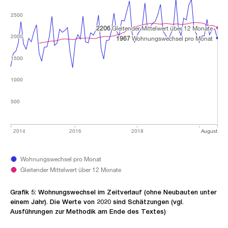
2500
2500
2500
2500
2206
2206
Gleitender Mittelwert über 12 Monate
Gleitender Mittelwert über 12 Monate
2000
2000
2000
2000
1967
1967
Wohnungswechsel pro Monat
Wohnungswechsel pro Monat
1500
1500
1500
1500
1000
1000
1000
1000
500
500
500
500
2014
2016
2018
August
Wohnungswechsel pro Monat
Gleitender Mittelwert über 12 Monate
Grafik 5: Wohnungswechsel im Zeitverlauf (ohne Neubauten unter
einem Jahr). Die Werte von 2020 sind Schätzungen (vgl.
Ausführungen zur Methodik am Ende des Textes)