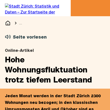
Zu
Zu
Sprunglink
Navigation
...
Blende alle Breadcrumbs ein
Statistik & Daten
Seite vorlesen
Online-Artikel
Hohe
Wohnungsfluktuation
trotz tiefem Leerstand
Jeden Monat werden in der Stadt Zürich 2300
Wohnungen neu bezogen; in den klassischen
Umzugsmonaten April und Oktober sind es