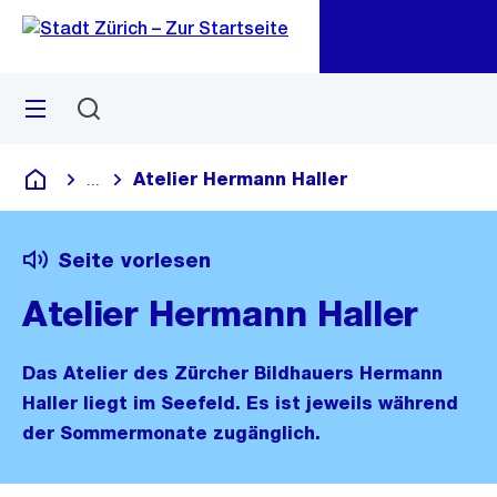
Zu
Zu
Sprunglink
Navigation
Menü
Suchen
M
öf
Atelier Hermann Haller
...
Blende alle Breadcrumbs ein
Deutsch
Seite vorlesen
Atelier Hermann Haller
Das Atelier des Zürcher Bildhauers Hermann
Haller liegt im Seefeld. Es ist jeweils während
der Sommermonate zugänglich.