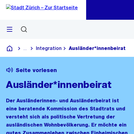
Zu
Zu
Sprunglink
Navigation
Menü
Suchen
M
öf
Integration
Ausländer*innenbeirat
...
Blende alle Breadcrumbs ein
Deutsch
Seite vorlesen
Ausländer*innenbeirat
Der Ausländerinnen- und Ausländerbeirat ist
eine beratende Kommission des Stadtrats und
versteht sich als politische Vertretung der
ausländischen Wohnbevölkerung. Er möchte ein
gutes Zusammenleben zwischen Einheimischen