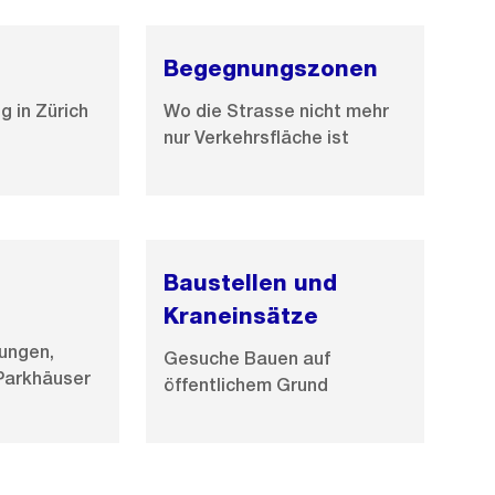
e
B
Begegnungszonen
i
l
g in Zürich
Wo die Strasse nicht mehr
d
nur Verkehrsfläche ist
i
n
G
r
o
Baustellen und
s
Kraneinsätze
s
gungen,
Gesuche Bauen auf
a
Parkhäuser
öffentlichem Grund
n
s
i
c