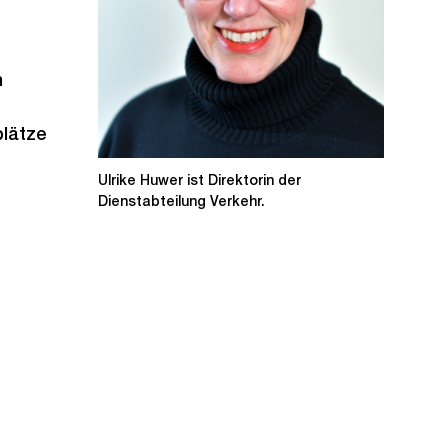
h
plätze
Ulrike Huwer ist Direktorin der
Dienstabteilung Verkehr.
Ö
f
f
n