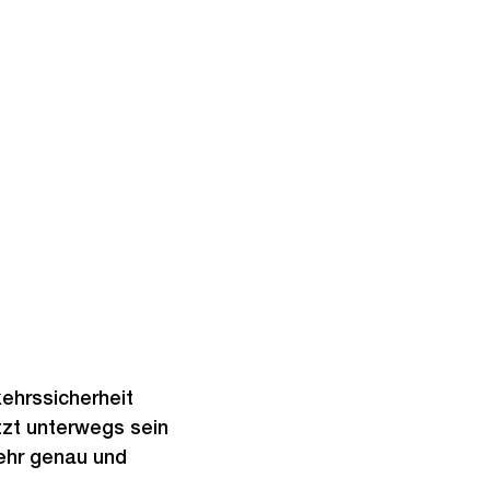
h
t
kehrssicherheit
etzt unterwegs sein
sehr genau und