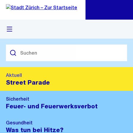
Zu
Zu
Sprunglink
Navigation
Menü
M
öf
Aktuell
Street Parade
Sicherheit
Feuer- und Feuerwerksverbot
Gesundheit
Was tun bei Hitze?