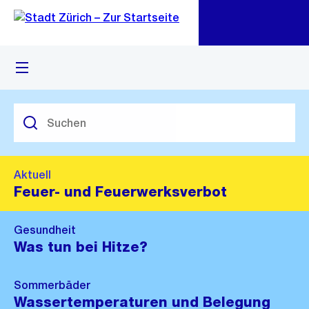
Zu
Zu
Sprunglink
Navigation
Menü
M
öf
Aktuell
Feuer- und Feuerwerksverbot
Gesundheit
Was tun bei Hitze?
Sommerbäder
Wassertemperaturen und Belegung