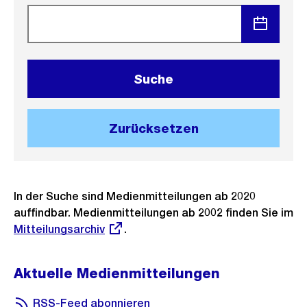
öffnen
Menü
öffnen
Suche
Zurücksetzen
In der Suche sind Medienmitteilungen ab 2020
auffindbar. Medienmitteilungen ab 2002 finden Sie im
Externer
Mitteilungsarchiv
.
Link:
Aktuelle Medienmitteilungen
RSS-Feed abonnieren