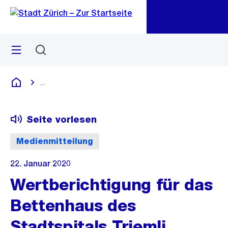
Zu
Zu
Sprunglink
Navigation
Menü
Suchen
M
öf
...
Blende alle Breadcrumbs ein
Deutsch
Seite vorlesen
Medienmitteilung
22. Januar 2020
Wertberichtigung für das
Bettenhaus des
Stadtspitals Triemli