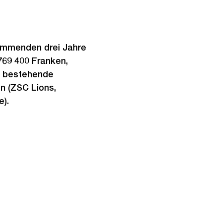
ommenden drei Jahre
769 400 Franken,
z bestehende
en (ZSC Lions,
).