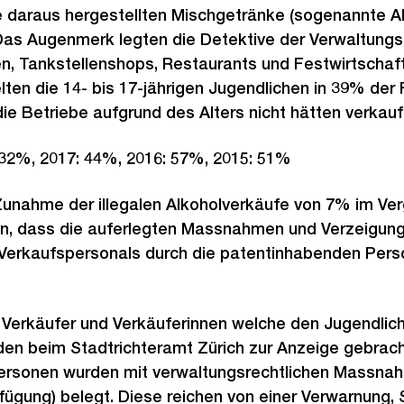
ie daraus hergestellten Mischgetränke (sogenannte A
. Das Augenmerk legten die Detektive der Verwaltungs
en, Tankstellenshops, Restaurants und Festwirtschaf
ten die 14- bis 17-jährigen Jugendlichen in 39% der F
die Betriebe aufgrund des Alters nicht hätten verkauf
32%, 2017: 44%, 2016: 57%, 2015: 51%
 Zunahme der illegalen Alkoholverkäufe von 7% im Ver
en, dass die auferlegten Massnahmen und Verzeigung
s Verkaufspersonals durch die patentinhabenden Pers
 Verkäufer und Verkäuferinnen welche den Jugendliche
den beim Stadtrichteramt Zürich zur Anzeige gebrach
ersonen wurden mit verwaltungsrechtlichen Massna
rfügung) belegt. Diese reichen von einer Verwarnung, 