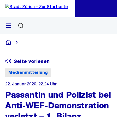
Zu
Zu
Sprunglink
Navigation
Menü
Suchen
M
öf
...
Blende alle Breadcrumbs ein
Deutsch
Seite vorlesen
Medienmitteilung
22. Januar 2020, 22.24 Uhr
Passantin und Polizist bei
Anti-WEF-Demonstration
verletzt – 1. Bilanz