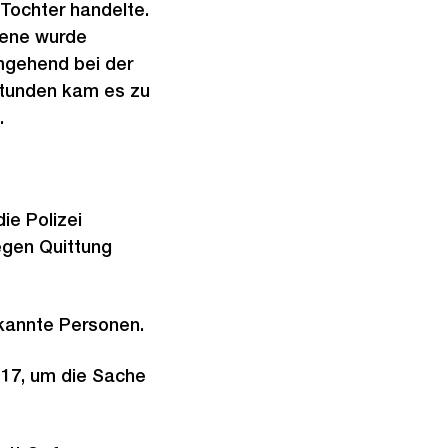
Tochter handelte.
fene wurde
mgehend bei der
Stunden kam es zu
.
ie Polizei
gegen Quittung
kannte Personen.
117, um die Sache