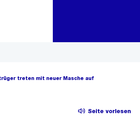
Zur Bereichsauswahl
Zum Inhalt
etrüger treten mit neuer Masche auf
Seite vorlesen