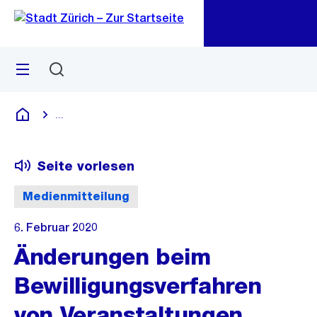
Zu
Zu
Sprunglink
Navigation
Menü
Suchen
M
öf
...
Blende alle Breadcrumbs ein
Deutsch
Seite vorlesen
Medienmitteilung
6. Februar 2020
Änderungen beim
Bewilligungsverfahren
von Veranstaltungen