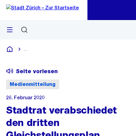
Zu
Zu
Sprunglink
Navigation
Menü
Suchen
M
öf
...
Blende alle Breadcrumbs ein
Deutsch
Seite vorlesen
Medienmitteilung
26. Februar 2020
Stadtrat verabschiedet
den dritten
Gleichstellungsplan