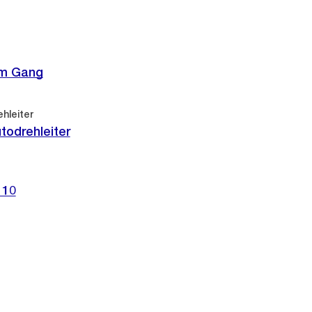
im Gang
hleiter
todrehleiter
 10