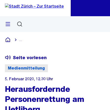
Zu
Zu
Sprunglink
Navigation
Menü
Suchen
M
öf
...
Blende alle Breadcrumbs ein
Deutsch
Seite vorlesen
Medienmitteilung
5. Februar 2020, 12.30 Uhr
Herausfordernde
Personenrettung am
Uetliberg