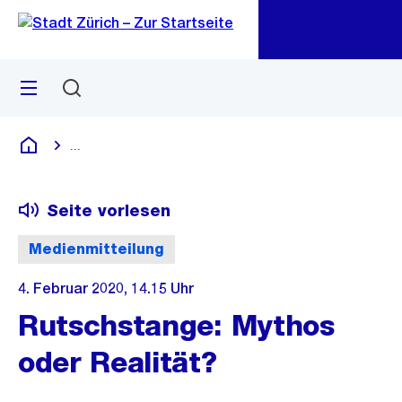
Zu
Zu
Sprunglink
Navigation
Menü
Suchen
M
öf
...
Blende alle Breadcrumbs ein
Deutsch
Seite vorlesen
Medienmitteilung
4. Februar 2020, 14.15 Uhr
Rutschstange: Mythos
oder Realität?