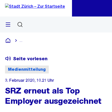
Zu
Zu
Sprunglink
Navigation
Menü
Suchen
M
öf
...
Blende alle Breadcrumbs ein
Deutsch
Seite vorlesen
Medienmitteilung
3. Februar 2020, 10.21 Uhr
SRZ erneut als Top
Employer ausgezeichnet