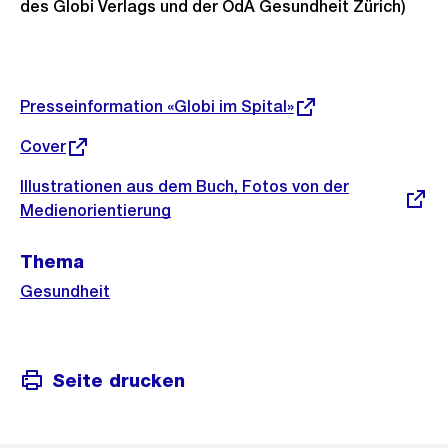
des Globi Verlags und der OdA Gesundheit Zürich)
Weitere
Informationen
Externer
Presseinformation «Globi im Spital»
Link:
Externer
Cover
Link:
Externer
Illustrationen aus dem Buch, Fotos von der
Link:
Medienorientierung
Thema
Gesundheit
Seite drucken