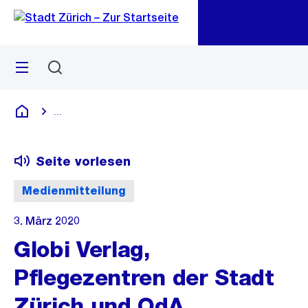
Zu
Zu
Sprunglink
Navigation
Menü
Suchen
M
öf
...
Blende alle Breadcrumbs ein
Deutsch
Seite vorlesen
Medienmitteilung
3. März 2020
Globi Verlag,
Pflegezentren der Stadt
Zürich und OdA