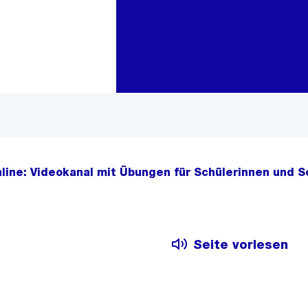
Zur Bereichsauswahl
Zum Inhalt
nline: Videokanal mit Übungen für Schülerinnen und S
Seite vorlesen