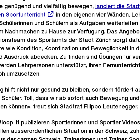
e genügend und vielfältig bewegen,
Externer
lanciert die Stad
n Sportunterricht
in den eigenen vier Wänden. Le
Link:
n Schülerinnen und Schülern als Aufgaben weiterleiten
m Nachmachen zu Hause zur Verfügung. Das Angebot
tionsteam des Sportamts der Stadt Zürich sorgt dafür
 wie Kondition, Koordination und Beweglichkeit in d
nd Ausdruck abdecken. Zu finden sind Übungen für v
werden Lehrpersonen unterstützt, ihren Fernunterric
ch umzusetzen.
hilft nicht nur gesund zu bleiben, sondern fördert a
 Schüler. Toll, dass wir ab sofort auch Bewegung und
ten können», freut sich Stadtrat Filippo Leutenegger.
oop_it publizieren Sportlerinnen und Sportler Video
ellen ausserordentlichen Situation in der Schweiz, zu
s der ganzen Schweiz, Trainerinnen und Trainer, Spor