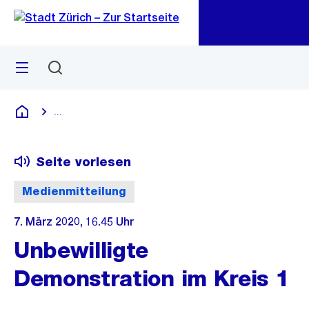
Zu
Zu
Sprunglink
Navigation
Menü
Suchen
M
öf
...
Blende alle Breadcrumbs ein
Deutsch
Seite vorlesen
Medienmitteilung
7. März 2020, 16.45 Uhr
Unbewilligte
Demonstration im Kreis 1