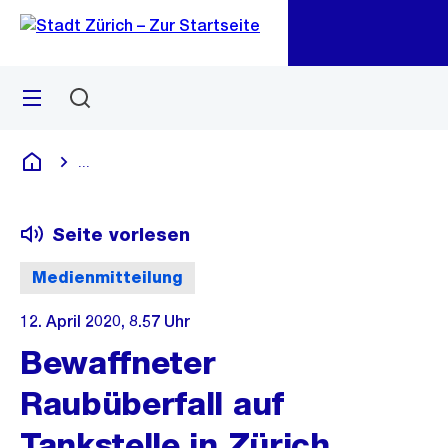
Zu
Zu
Sprunglink
Navigation
Menü
Suchen
M
öf
...
Blende alle Breadcrumbs ein
Deutsch
Seite vorlesen
Medienmitteilung
12. April 2020, 8.57 Uhr
Bewaffneter
Raubüberfall auf
Tankstelle in Zürich