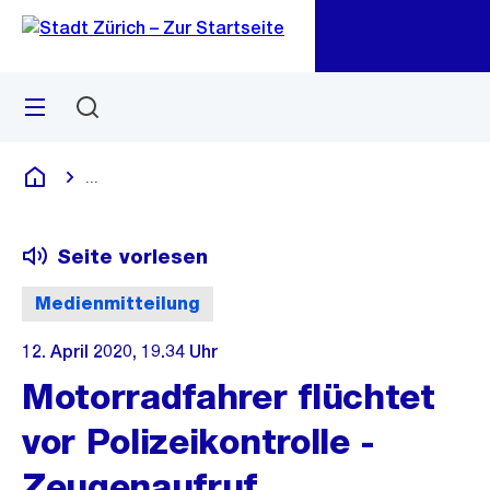
Zu
Zu
Sprunglink
Navigation
Menü
Suchen
M
öf
...
Blende alle Breadcrumbs ein
Deutsch
Seite vorlesen
Medienmitteilung
12. April 2020, 19.34 Uhr
Motorradfahrer flüchtet
vor Polizeikontrolle -
Zeugenaufruf