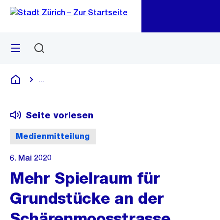
Zu
Zu
Sprunglink
Navigation
Menü
Suchen
M
öf
...
Blende alle Breadcrumbs ein
Deutsch
Seite vorlesen
Medienmitteilung
6. Mai 2020
Mehr Spielraum für
Grundstücke an der
Schärenmoosstrasse