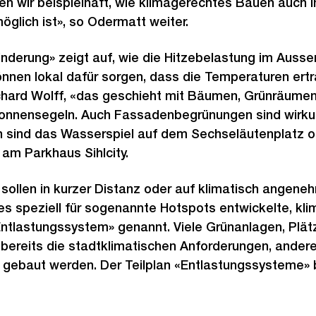
eren wir beispielhaft, wie klimagerechtes Bauen auch i
glich ist», so Odermatt weiter.
inderung» zeigt auf, wie die Hitzebelastung im Ausse
nnen lokal dafür sorgen, dass die Temperaturen erträ
chard Wolff, «das geschieht mit Bäumen, Grünräume
onnensegeln. Auch Fassadenbegrünungen sind wirkung
sind das Wasserspiel auf dem Sechseläutenplatz o
m Parkhaus Sihlcity.
 sollen in kurzer Distanz oder auf klimatisch ange
ses speziell für sogenannte Hotspots entwickelte, kl
Entlastungssystem» genannt. Viele Grünanlagen, Plä
n bereits die stadtklimatischen Anforderungen, ander
gebaut werden. Der Teilplan «Entlastungssysteme» b