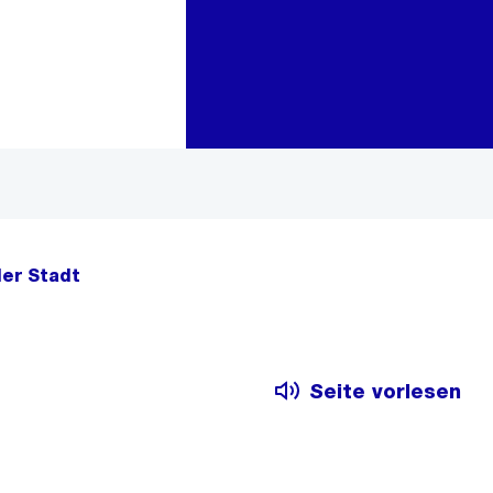
Zur Bereichsauswahl
Zum Inhalt
der Stadt
Seite vorlesen