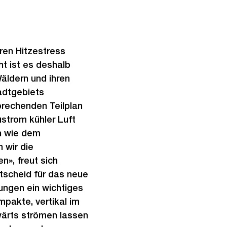
ren Hitzestress
t ist es deshalb
äldern und ihren
adtgebiets
prechenden Teilplan
ustrom kühler Luft
n wie dem
 wir die
», freut sich
scheid für das neue
ungen ein wichtiges
mpakte, vertikal im
wärts strömen lassen