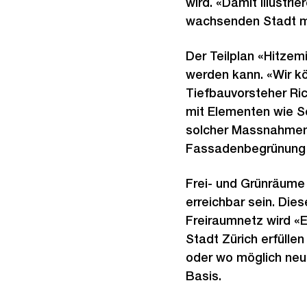
wird. «Damit illustri
wachsenden Stadt mö
Der Teilplan «Hitzem
werden kann. «Wir kö
Tiefbauvorsteher Ri
mit Elementen wie S
solcher Massnahmen 
Fassadenbegrünung a
Frei- und Grünräume
erreichbar sein. Die
Freiraumnetz wird «
Stadt Zürich erfülle
oder wo möglich neu 
Basis.