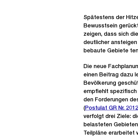
Spätestens der Hitz
Bewusstsein gerückt
zeigen, dass sich di
deutlicher ansteigen
bebaute Gebiete tend
Die neue Fachplanun
einen Beitrag dazu l
Bevölkerung geschüt
empfiehlt spezifisc
den Forderungen de
(
Externer
Postulat GR Nr. 201
verfolgt drei Ziele: 
Link:
belasteten Gebieten 
Teilpläne erarbeitet