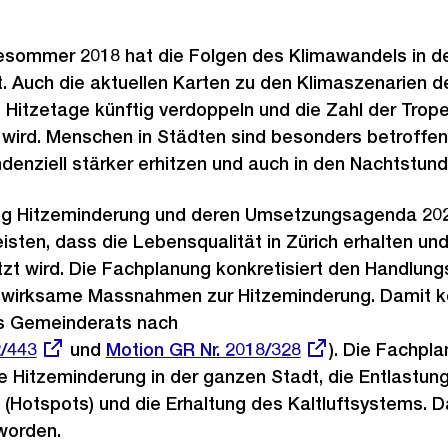
esommer 2018 hat die Folgen des Klimawandels in de
. Auch die aktuellen Karten zu den Klimaszenarien d
e Hitzetage künftig verdoppeln und die Zahl der Tro
 wird. Menschen in Städten sind besonders betroffen,
enziell stärker erhitzen und auch in den Nachtstun
g Hitzeminderung und deren Umsetzungsagenda 2020
eisten, dass die Lebensqualität in Zürich erhalten un
zt wird. Die Fachplanung konkretisiert den Handlun
h wirksame Massnahmen zur Hitzeminderung. Damit 
s Gemeinderats nach
2/443
und
Externer
Motion GR Nr. 2018/328
). Die Fachpl
die Hitzeminderung in der ganzen Stadt, die Entlastun
Link:
(Hotspots) und die Erhaltung des Kaltluftsystems. D
 worden.