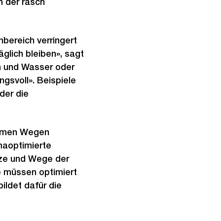
n der rasch
nbereich verringert
glich bleiben», sagt
n und Wasser oder
svoll». Beispiele
der die
nehmen Wegen
imaoptimierte
tze und Wege der
e müssen optimiert
ildet dafür die