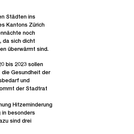
n Städten ins
es Kantons Zürich
pennächte noch
 da sich dicht
den überwärmt sind.
 bis 2023 sollen
d die Gesundheit der
gsbedarf und
kommt der Stadtrat
anung Hitzeminderung
g in besonders
azu sind drei