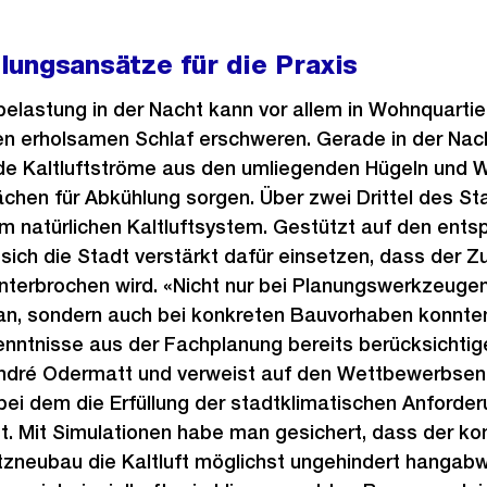
ungsansätze für die Praxis
elastung in der Nacht kann vor allem in Wohnquartie
en erholsamen Schlaf erschweren. Gerade in der Nach
nde Kaltluftströme aus den umliegenden Hügeln und W
chen für Abkühlung sorgen. Über zwei Drittel des St
em natürlichen Kaltluftsystem. Gestützt auf den ents
 sich die Stadt verstärkt dafür einsetzen, dass der Z
unterbrochen wird. «Nicht nur bei Planungswerkzeuge
n, sondern auch bei konkreten Bauvorhaben konnten
ntnisse aus der Fachplanung bereits berücksichtigen
dré Odermatt und verweist auf den Wettbewerbsent
ei dem die Erfüllung der stadtklimatischen Anforder
t. Mit Simulationen habe man gesichert, dass der ko
zneubau die Kaltluft möglichst ungehindert hangab