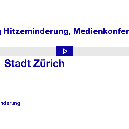
 Hitzeminderung, Medienkonfer
uri, Richard Wolff und André Odermatt stellen die Fachplanung 
inderung