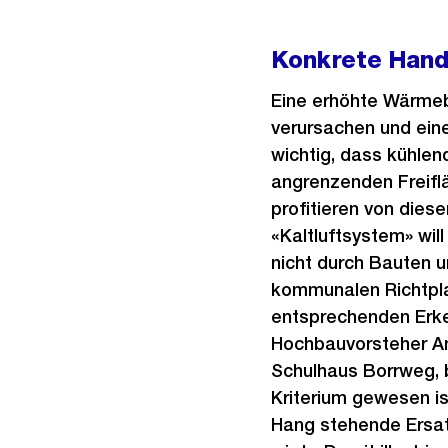
Konkrete Handl
Eine erhöhte Wärmeb
verursachen und ein
wichtig, dass kühle
angrenzenden Freiflä
profitieren von dies
«Kaltluftsystem» will
nicht durch Bauten 
kommunalen Richtpla
entsprechenden Erken
Hochbauvorsteher An
Schulhaus Borrweg, b
Kriterium gewesen is
Hang stehende Ersat