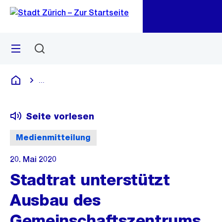
Zu
Zu
Sprunglink
Navigation
Menü
Suchen
M
öf
...
Blende alle Breadcrumbs ein
Deutsch
Seite vorlesen
Medienmitteilung
20. Mai 2020
Stadtrat unterstützt
Ausbau des
Gemeinschaftszentrums