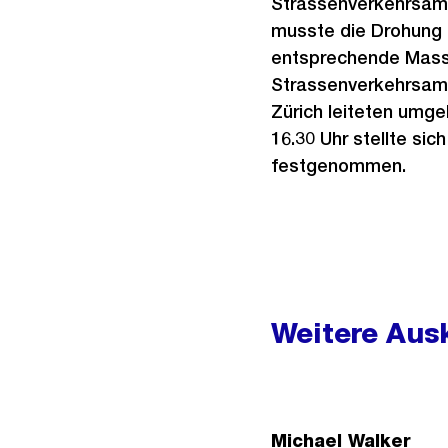
Strassenverkehrsamt
musste die Drohung 
entsprechende Massn
Strassenverkehrsamt
Zürich leiteten umg
16.30 Uhr stellte si
festgenommen.
Weitere
Informationen
Weitere Ausk
Michael Walker