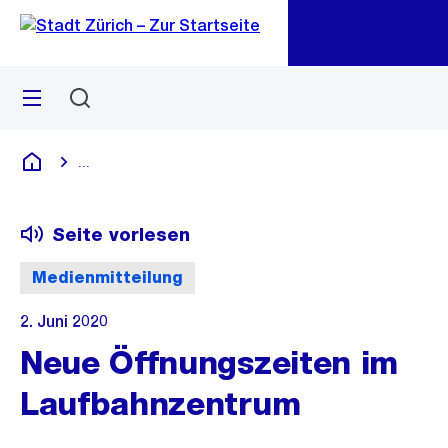
Zu
Zu
Sprunglink
Navigation
Menü
Suchen
M
öf
...
Blende alle Breadcrumbs ein
Deutsch
Seite vorlesen
Medienmitteilung
2. Juni 2020
Neue Öffnungszeiten im
Laufbahnzentrum