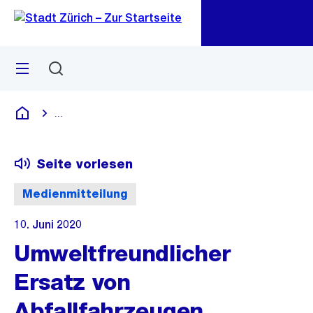
Zu
Zu
Sprunglink
Navigation
Menü
Suchen
M
öf
...
Blende alle Breadcrumbs ein
Deutsch
Seite vorlesen
Medienmitteilung
10. Juni 2020
Umweltfreundlicher
Ersatz von
Abfallfahrzeugen