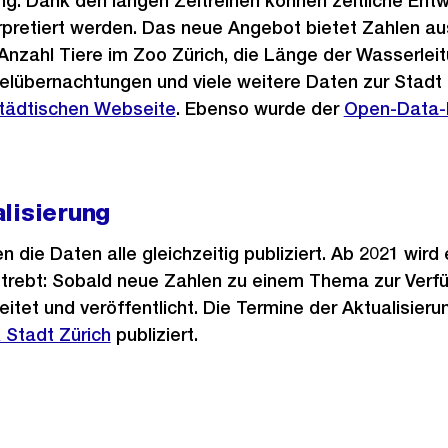
ng. Dank den langen Zeitreihen können zeitliche Ent
pretiert werden. Das neue Angebot bietet Zahlen aus
nzahl Tiere im Zoo Zürich, die Länge der Wasserleit
lübernachtungen und viele weitere Daten zur Stadt Z
tädtischen Webseite
. Ebenso wurde der
Externer
Open-Data-
Link:
lisierung
 die Daten alle gleichzeitig publiziert. Ab 2021 wird
strebt: Sobald neue Zahlen zu einem Thema zur Verf
itet und veröffentlicht. Die Termine der Aktualisier
 Stadt Zürich
publiziert.