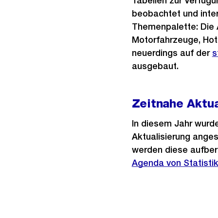
Tabellen zur Verfügu
beobachtet und inter
Themenpalette: Die A
Motorfahrzeuge, Hote
neuerdings auf der
s
ausgebaut.
Zeitnahe Aktua
In diesem Jahr wurden
Aktualisierung ange
werden diese aufbere
Agenda von Statistik
Weitere