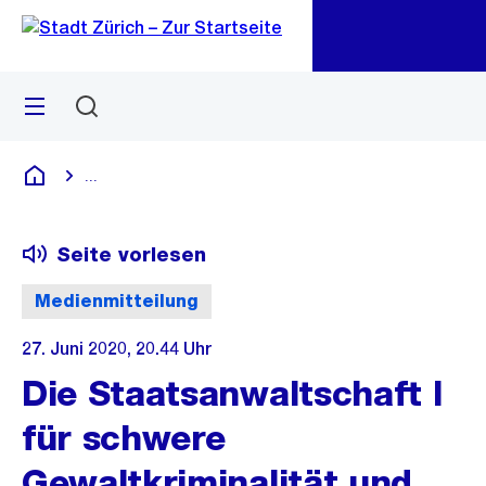
Zu
Zu
Sprunglink
Navigation
Menü
Suchen
M
öf
...
Blende alle Breadcrumbs ein
Deutsch
Seite vorlesen
Medienmitteilung
27. Juni 2020, 20.44 Uhr
Die Staatsanwaltschaft I
für schwere
Gewaltkriminalität und