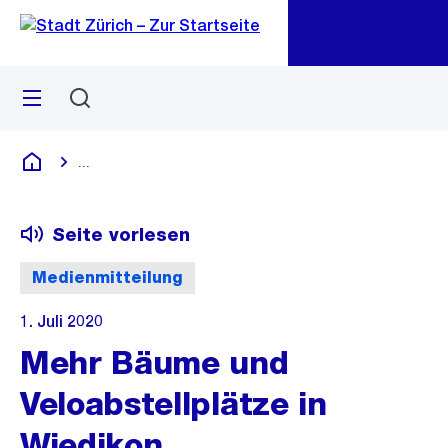
Zu
Zu
Sprunglink
Navigation
Menü
Suchen
M
öf
...
Blende alle Breadcrumbs ein
Deutsch
Seite vorlesen
Medienmitteilung
1. Juli 2020
Mehr Bäume und
Veloabstellplätze in
Wiedikon