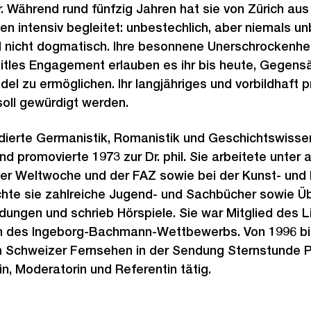
 Während rund fünfzig Jahren hat sie von Zürich aus 
n intensiv begleitet: unbestechlich, aber niemals un
d nicht dogmatisch. Ihre besonnene Unerschrockenhe
eitles Engagement erlauben es ihr bis heute, Gegensä
el zu ermöglichen. Ihr langjähriges und vorbildhaft 
soll gewürdigt werden.
dierte Germanistik, Romanistik und Geschichtswissen
d promovierte 1973 zur Dr. phil. Sie arbeitete unter
der Weltwoche und der FAZ sowie bei der Kunst- und K
chte sie zahlreiche Jugend- und Sachbücher sowie Ü
ungen und schrieb Hörspiele. Sie war Mitglied des L
in des Ingeborg-Bachmann-Wettbewerbs. Von 1996 bis
m Schweizer Fernsehen in der Sendung Sternstunde Ph
tin, Moderatorin und Referentin tätig.