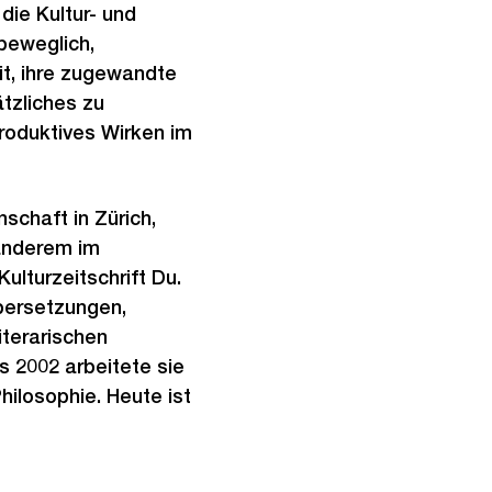
die Kultur- und
beweglich,
it, ihre zugewandte
tzliches zu
produktives Wirken im
schaft in Zürich,
 anderem im
ulturzeitschrift Du.
bersetzungen,
iterarischen
 2002 arbeitete sie
ilosophie. Heute ist