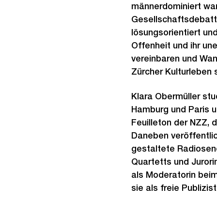
männerdominiert war.
Gesellschaftsdebatte
lösungsorientiert un
Offenheit und ihr un
vereinbaren und Wand
Zürcher Kulturleben 
Klara Obermüller stu
Hamburg und Paris un
Feuilleton der NZZ, 
Daneben veröffentli
gestaltete Radiosend
Quartetts und Juror
als Moderatorin bei
sie als freie Publizis