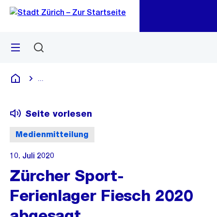
Zu
Zu
Sprunglink
Navigation
Menü
Suchen
M
öf
...
Blende alle Breadcrumbs ein
Deutsch
Seite vorlesen
Medienmitteilung
10. Juli 2020
Zürcher Sport-
Ferienlager Fiesch 2020
abgesagt