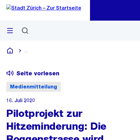
Zu
Zu
Sprunglink
Navigation
Menü
Suchen
M
öf
...
Blende alle Breadcrumbs ein
Deutsch
Seite vorlesen
Medienmitteilung
16. Juli 2020
Pilotprojekt zur
Hitzeminderung: Die
Roggenstrasse wird