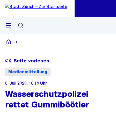
Zu
Zu
Sprunglink
Navigation
Menü
Suchen
M
öf
...
Blende alle Breadcrumbs ein
Deutsch
Seite vorlesen
Medienmitteilung
6. Juli 2020, 16.18 Uhr
Wasserschutzpolizei
rettet Gummiböötler