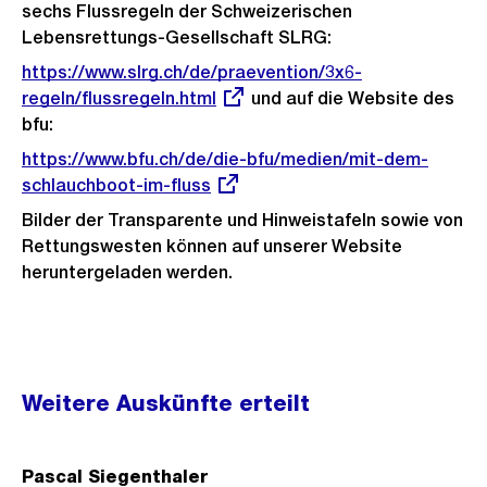
sechs Flussregeln der Schweizerischen
Lebensrettungs-Gesellschaft SLRG:
Externer
https://www.slrg.ch/de/praevention/3x6-
Link:
regeln/flussregeln.html
und auf die Website des
bfu:
Externer
https://www.bfu.ch/de/die-bfu/medien/mit-dem-
Link:
schlauchboot-im-fluss
Bilder der Transparente und Hinweistafeln sowie von
Rettungswesten können auf unserer Website
heruntergeladen werden.
Weitere
Weitere Auskünfte erteilt
Informationen
Pascal Siegenthaler