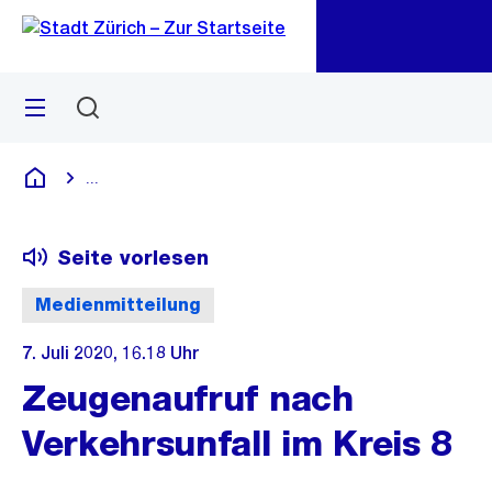
Zu
Zu
Sprunglink
Navigation
Menü
Suchen
M
öf
...
Blende alle Breadcrumbs ein
Deutsch
Seite vorlesen
Medienmitteilung
7. Juli 2020, 16.18 Uhr
Zeugenaufruf nach
Verkehrsunfall im Kreis 8