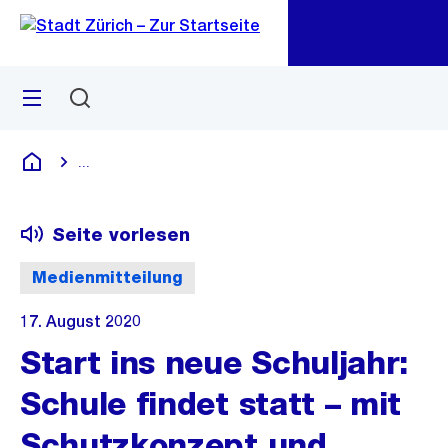
Zu
Zu
Sprunglink
Navigation
Menü
Suchen
M
öf
...
Blende alle Breadcrumbs ein
Deutsch
Seite vorlesen
Medienmitteilung
17. August 2020
Start ins neue Schuljahr:
Schule findet statt – mit
Schutzkonzept und