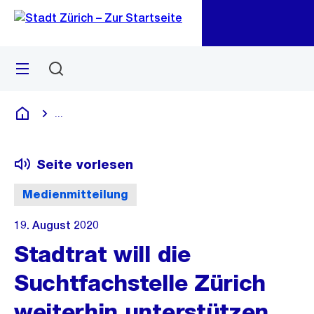
Zu
Zu
Sprunglink
Navigation
Menü
Suchen
M
öf
...
Blende alle Breadcrumbs ein
Deutsch
Seite vorlesen
Medienmitteilung
19. August 2020
Stadtrat will die
Suchtfachstelle Zürich
weiterhin unterstützen