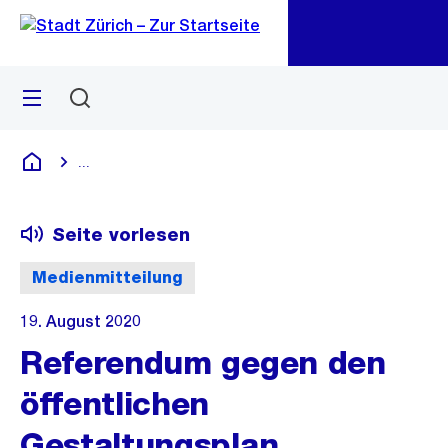
Zu
Zu
Sprunglink
Navigation
Menü
Suchen
M
öf
...
Blende alle Breadcrumbs ein
Deutsch
Seite vorlesen
Medienmitteilung
19. August 2020
Referendum gegen den
öffentlichen
Gestaltungsplan