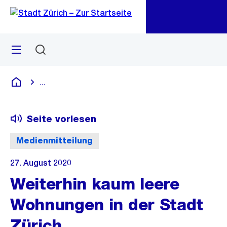
Zu
Zu
Sprunglink
Navigation
Menü
Suchen
M
öf
...
Blende alle Breadcrumbs ein
Deutsch
Seite vorlesen
Medienmitteilung
27. August 2020
Weiterhin kaum leere
Wohnungen in der Stadt
Zürich