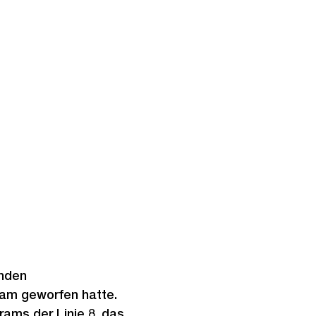
enden
ram geworfen hatte.
rams der Linie 8, das