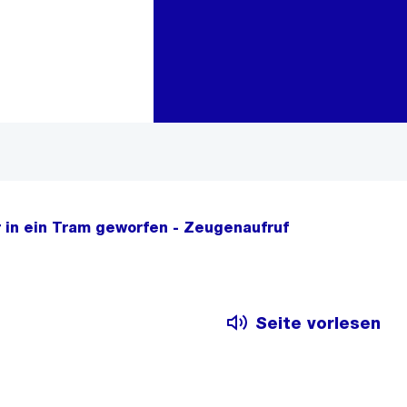
Zur Bereichsauswahl
Zum Inhalt
 in ein Tram geworfen - Zeugenaufruf
Seite vorlesen