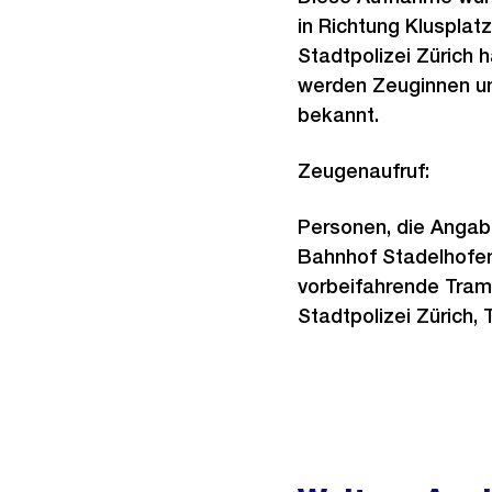
in Richtung Klusplat
Stadtpolizei Züric
werden Zeuginnen un
bekannt.
Zeugenaufruf:
Personen, die Angabe
Bahnhof Stadelhofen 
vorbeifahrende Tram
Stadtpolizei Zürich, 
Weitere
Informationen