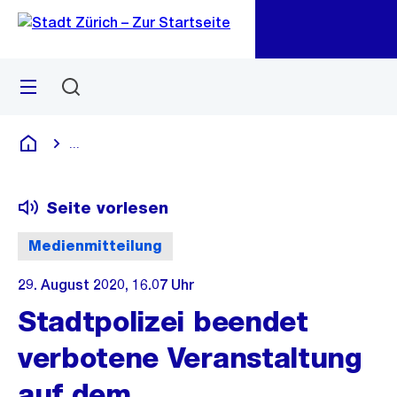
Zu
Zu
Sprunglink
Navigation
Menü
Suchen
M
öf
...
Blende alle Breadcrumbs ein
Deutsch
Seite vorlesen
Medienmitteilung
29. August 2020, 16.07 Uhr
Stadtpolizei beendet
verbotene Veranstaltung
auf dem