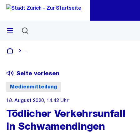
Zu
Zu
Sprunglink
Navigation
Menü
Suchen
M
öf
...
Blende alle Breadcrumbs ein
Deutsch
Seite vorlesen
Medienmitteilung
18. August 2020, 14.42 Uhr
Tödlicher Verkehrsunfall
in Schwamendingen