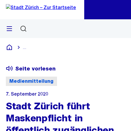
Zu
Zu
Sprunglink
Navigation
Menü
Suchen
M
öf
...
Blende alle Breadcrumbs ein
Deutsch
Seite vorlesen
Medienmitteilung
7. September 2020
Stadt Zürich führt
Maskenpflicht in
öffentlich zugänglichen