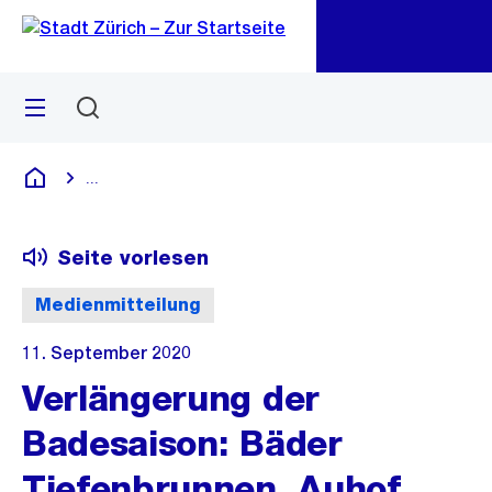
Zu
Zu
Sprunglink
Navigation
Menü
Suchen
M
öf
...
Blende alle Breadcrumbs ein
Deutsch
Seite vorlesen
Medienmitteilung
11. September 2020
Verlängerung der
Badesaison: Bäder
Tiefenbrunnen, Auhof